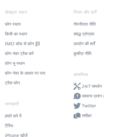
Footer
मोबाइल स्थान
नियम और शर्तें
फ़ोन स्थान
गोपनीयता नीति
किसी का स्थान
संबद्ध प्रोग्राम
IMEI कोड से फ़ोन ढूँढें
उपयोग की शर्तें
फ़ोन नंबर ट्रैक करें
कुकीज़ नीति
फ़ोन भू-स्थान
फ़ोन नंबर के आधार पर पता
सामाजिक
ट्रैक फोन
24/7 समर्थन
सामान्य प्रश्न।
जानकारी
Twitter
समीक्षा
हमारे बारे में
टैरिफ
iPhone खोजें